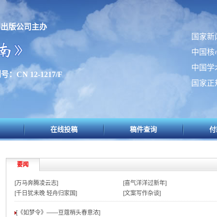
刊出版公司主办
国家新
中国核
中国学
：CN 12-1217/F
国家正
在线投稿
稿件查询
付
要闻
[万马奔腾凌云志]
[喜气洋洋过新年]
[千日犹未晚 轻舟归家国]
[文案写作杂谈]
[《如梦令》——豆蔻梢头春意浓
]