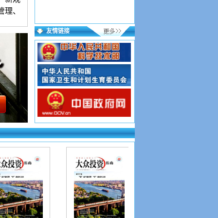
管理、
友情链接
语言简
。署名
年月、
来稿保
稿件进
，逐项
格式文
成功；
15个
，验证
】投稿