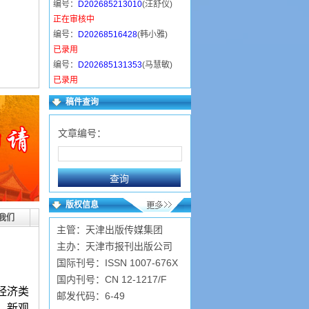
编号：
D202685213010
(汪舒仪)
正在审核中
编号：
D20268516428
(韩小雅)
已录用
编号：
D202685131353
(马慧敏)
已录用
编号：
D202684153942
(卫东丽)
稿件查询
正在审核中
编号：
D202684124721
(常金萍)
文章编号：
已录用
编号：
D202683211348
(陈近岳)
已录用
编号：
D2026839519
(张广华)
已录用
版权信息
编号：
D2026839955
(程凤兰)
我们
主管：天津出版传媒集团
已录用
主办：天津市报刊出版公司
国际刊号：ISSN 1007-676X
国内刊号：CN 12-1217/F
经济类
邮发代码：6-49
、新观