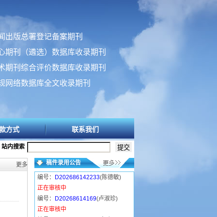
闻出版总署登记备案期刊
心期刊（遴选）数据库收录期刊
术期刊综合评价数据库收录期刊
规网络数据库全文收录期刊
款方式
联系我们
站内搜索
稿件录用公告
更多>>
编号：
D202686142233
(陈德敏)
正在审核中
编号：
D20268614169
(卢淑珍)
正在审核中