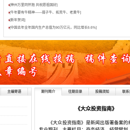
[神州万里同怀抱 共祝愿祖国好
]
[牛年要有牛精神——孺子牛、拓荒牛、老黄牛
]
[新年贺词
]
[中国去年全年国内生产总值为90万亿元，同比增长6.6%
]
主编寄语
期刊简介
往期目录
投稿须知
联系
《
大众投资指南
》
《大众投资指南》是新闻出版署备案的
专业期刊。主要栏目：商务经济、经营擘划