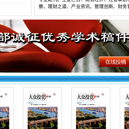
察、理财之道、产业资讯、管理创新、财务
会计研究等。本刊文章由知网全文收录。
《大众投资指南》投稿须知：
1.投稿要求：观点新颖，层次清楚，
练。字数以5600-8000字符（4
版起发）为宜
不超过
3人。第一作者附简介（性别、出生
民族、籍贯、学历、职称、研究方向等）。
证
原创，严禁一稿多投。编辑部有权对录用
行必要的修删。
2.投稿方法：网站首页点击“在线投稿”
填写（作者姓名只写第一作者），上传word
档。投好在右上角查询，看到名字和编号为
看不到则为失败（注意：长题目填写时精简到
字以内）。初审录用稿件，加对接编辑Q时
请填写第一作者姓名（以便查找）。
《大众投资指南》杂志【文章快速发表
网址如下：