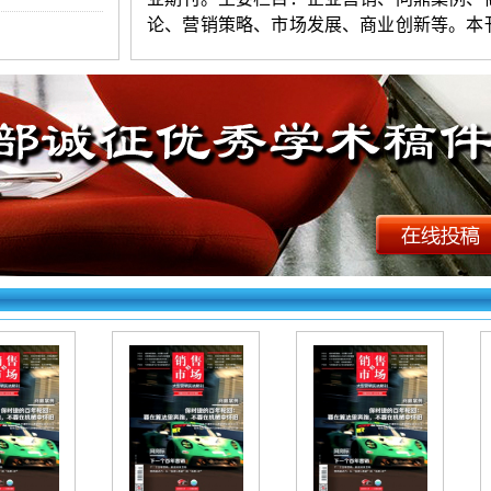
论、营销策略、市场发展、商业创新等。本
由知网数据库全文收录。
《销售与市场》投稿须知：
1.投稿要求：观点新颖，层次清楚，
练。字数以4800-8000字符（3
版起发）为宜
不超过
3人。第一作者附简介（性别、出生
民族、籍贯、学历、职称、研究方向等）。
证原创，严禁一稿多投。编辑部有权对录用
行必要的修删。
2.投稿方法：网站首页点击“在线投稿”
填写（作者姓名只写第一作者），上传word
档。投好在右上角查询，看到名字和编号为
看不到则为失败（注意：长题目填写时精简到
字以内）。初审录用稿件，加对接编辑Q时
请填写第一作者姓名（以便查找）。
《销售与市场》杂志【文章快速发表】
址如下：