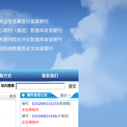
闻出版总署登记备案期刊
心期刊（遴选）数据库收录期刊
术期刊综合评价数据库收录期刊
规网络数据库全文收录期刊
款方式
联系我们
站内搜索
稿件录用公告
更多>>
编号：
D202686142233
(陈德敏)
正在审核中
编号：
D20268614169
(卢淑珍)
正在审核中