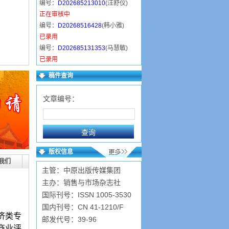
编号：
D202685213010
(汪舒仪)
正在审核中
编号：
D20268516428
(韩小雅)
已录用
编号：
D202685131353
(马慧敏)
已录用
编号：
D202684153942
(卫东丽)
稿件查询
正在审核中
编号：
D202684124721
(常金萍)
文章编号：
已录用
编号：
D202683211348
(陈近岳)
已录用
编号：
D2026839519
(张广华)
已录用
版权信息
编号：
D2026839955
(程凤兰)
我们
主管：中原出版传媒集团
已录用
主办：销售与市场杂志社
国际刊号：ISSN 1005-3530
国内刊号：CN 41-1210/F
济类专
邮发代号：39-96
商业评