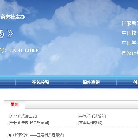
场杂志社主办
国家新
中国核
中国学
：CN 41-1210/F
国家正
在线投稿
稿件查询
付
要闻
[万马奔腾凌云志]
[喜气洋洋过新年]
[千日犹未晚 轻舟归家国]
[文案写作杂谈]
[《如梦令》——豆蔻梢头春意浓
]