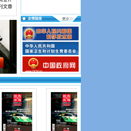
刊文章
友情链接
语言简
。署名
年月、
来稿保
稿件进
，逐项
格式文
成功；
15个
，验证
投稿网