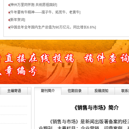
[神州万里同怀抱 共祝愿祖国好
]
[牛年要有牛精神——孺子牛、拓荒牛、老黄牛
]
[新年贺词
]
[中国去年全年国内生产总值为90万亿元，同比增长6.6%
]
主编寄语
期刊简介
往期目录
投稿须知
联系
《销售与市场》简介
《销售与市场》是新闻出版署备案的经
业期刊。主要栏目：企业营销、问鼎案例、