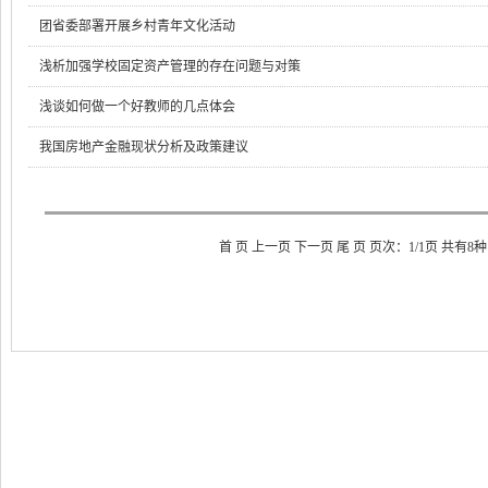
团省委部署开展乡村青年文化活动
浅析加强学校固定资产管理的存在问题与对策
浅谈如何做一个好教师的几点体会
我国房地产金融现状分析及政策建议
首 页 上一页 下一页 尾 页 页次：1/1页 共有8种