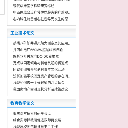
现代临床医学检验研究综述
中西医结合治疗慢性盆腔炎的疗效观..
心内科住院患者心脏性猝死发生的原..
工业技术论文
鹤煤八矿矿井通风阻力测定及其应用..
井冈山电厂660MW超超临界汽轮..
解析软开关双向DC-DC变换器
定点以固定倾角与斜巷贯通的贯通点..
团省委部署开展乡村青年文化活动
浅析加强学校固定资产管理的存在问..
浅谈如何做一个好教师的几点体会
我国房地产金融现状分析及政策建议
教育教学论文
聚焦课堂探索教研生长点
结合实际抓教研促进教师再发展
浅谈高校图书馆推荐书目工作