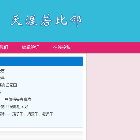
我们
编辑验证
在线投稿
云志
新年
轻舟归家国
谈
——豆蔻梢头春意浓
抱 共祝愿祖国好
精神——孺子牛、拓荒牛、老黄牛