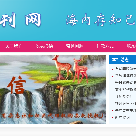
关于我们
发表必读
常见问题
付款方式
联系
本社动态
万马奔腾凌
喜气洋洋过
千日犹未晚 
文案写作杂
《如梦令》
神州万里同怀
牛年要有牛
新年贺词