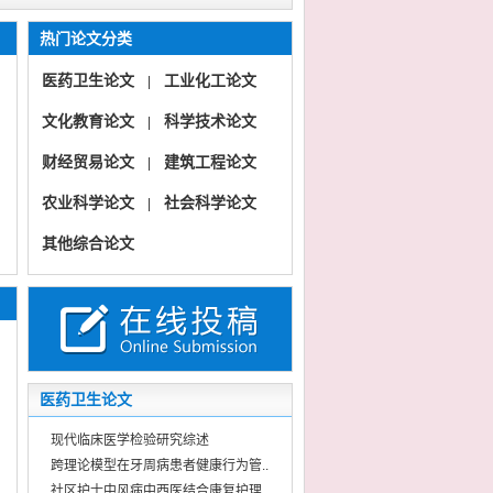
热门论文分类
医药卫生论文
工业化工论文
|
文化教育论文
科学技术论文
|
财经贸易论文
建筑工程论文
|
农业科学论文
社会科学论文
|
其他综合论文
《医学创新与探析》（论著综述医药护理临床病例)【国际版】
《医学创新与探析》
《科技创新与发展》（科学理论创业实践信息技术）【国际版】
《科技创新与发展》
医药卫生论文
现代临床医学检验研究综述
跨理论模型在牙周病患者健康行为管..
社区护士中风病中西医结合康复护理..