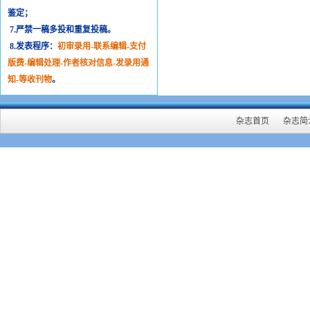
鉴定；
7.严禁一稿多投和重复投稿。
8.发表程序：
初审录用-联系编辑-支付
版费-编辑处理-作者核对信息-发录用通
知-等收刊物
。
杂志首页
杂志简