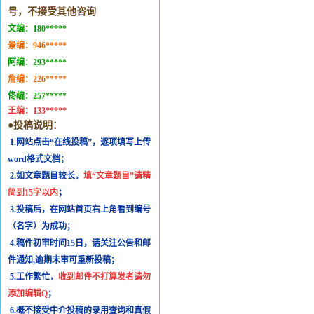
号，不接受其他咨询
文编：
180*****
景编：
946*****
阿编：
293*****
詹编：
226*****
佟编：
257*****
王编：
133*****
●投稿说明：
1.网站点击“在线投稿”，逐项填写上传
word格式文档；
2.如文章题目较长，
填“文章题目”请精
简到15字以内
；
3.投稿后，在网站首页右上角看到编号
（名字）为成功；
4.稿件初审时间15日，请关注公告和邮
件通知,逾期未审可重新投稿；
5.工作繁忙，
收到邮件不打算发者请勿
添加编辑Q
；
6.概不接受中介投稿的录用查询和真假