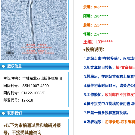
景编：
946*****
阿编：
293*****
詹编：
226*****
佟编：
257*****
王编：
133*****
●投稿说明：
1.网站点击“在线投稿”，逐项填
版权信息
2.如文章题目较长，
填“文章题目
3.投稿后，在网站首页右上角
主管/主办：吉林东北亚出版传媒集团
国际刊号：ISSN 1007-4309
4.稿件初审时间15日，请关注
国内刊号：CN 22-1008/Z
5.工作繁忙，
收到邮件不打算发
邮发代号：12-518
6.概不接受中介投稿的录用查
7.严禁一稿多投和重复投稿。
联系我们
8.发表程序：
初审录用-联系编辑
●
以下为审稿通过后和编辑对接
号，不接受其他咨询