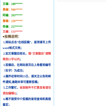
文编：
180*****
景编：
946*****
阿编：
293*****
詹编：
226*****
佟编：
257*****
王编：
133*****
●投稿说明：
1.网站点击“在线投稿”，逐项填写上传
word格式文档；
2.如文章题目较长，
填“文章题目”请精
简到15字以内
；
3.投稿后，在网站首页右上角看到编号
（名字）为成功；
4.稿件初审时间15日，请关注公告和邮
件通知,逾期未审可重新投稿；
5.工作繁忙，
收到邮件不打算发者请勿
添加编辑Q
；
6.概不接受中介投稿的录用查询和真假
鉴定；