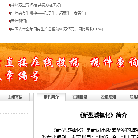
[神州万里同怀抱 共祝愿祖国好
]
[牛年要有牛精神——孺子牛、拓荒牛、老黄牛
]
[新年贺词
]
[中国去年全年国内生产总值为90万亿元，同比增长6.6%
]
主编寄语
期刊简介
往期目录
投稿须知
联系
《
新型城镇化
》简介
《新型城镇化》是新闻出版署备案的城
类专业期刊。主要栏目：城镇建设、城市更