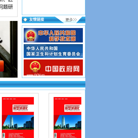
问题研
表的论
友情链接
到重要
图表清
00字符
一作者
历、职
ord 格
权对录
”，按
，上传
实，看
。请检
个汉字
审录用