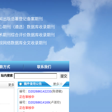
闻出版总署登记备案期刊
心期刊（遴选）数据库收录期刊
术期刊综合评价数据库收录期刊
规网络数据库全文收录期刊
款方式
联系我们
站内搜索
稿件录用公告
更多>>
编号：
D202686142233
(陈德敏)
正在审核中
编号：
D20268614169
(卢淑珍)
正在审核中