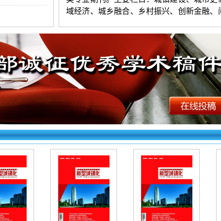
域经济、城乡融合、乡村振兴、创新金融、
究等。本刊系知网全文收录期刊。在本刊发
文可在职称评定、职务晋升和业绩考核中起
科研认定作用。
《新型城镇化》投稿要求：
1.投稿要求：观点新颖，层次清楚，
晰，数据准确，语言简练。字数以4500-100
（3
版起发）为宜。署名一般不超过
3人。第
附简介（性别、出生年月、民族、籍贯、学
称、研究方向、地址、邮编
等
）。来稿用
w
式，保证无抄袭，严禁一稿多投。编辑部有
用稿件进行适当的编
删（不同意者勿投）。
2.投稿方法：在网站首页点击“在线投稿
要求逐项填写（作者姓名只填第一作者）
word格式文档。投稿后，在网站首页右上角
到作者名字和编号为成功；看不到则为失败
查填写题目字数（长题目填写时须精简到15
以内）和文章格式（word文档）后重投。初