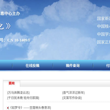
信息中心主办
国家新
中国核
中国学
：CN 10-1409/F
国家正
在线投稿
稿件查询
付
要闻
[万马奔腾凌云志]
[喜气洋洋过新年]
[千日犹未晚 轻舟归家国]
[文案写作杂谈]
[《如梦令》——豆蔻梢头春意浓
]