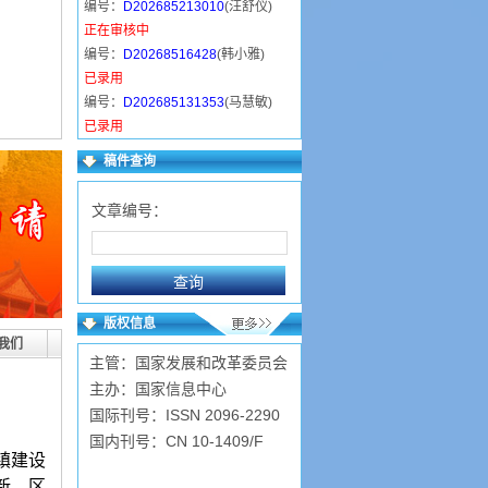
编号：
D202685213010
(汪舒仪)
正在审核中
编号：
D20268516428
(韩小雅)
已录用
编号：
D202685131353
(马慧敏)
已录用
编号：
D202684153942
(卫东丽)
稿件查询
正在审核中
编号：
D202684124721
(常金萍)
文章编号：
已录用
编号：
D202683211348
(陈近岳)
已录用
编号：
D2026839519
(张广华)
已录用
版权信息
编号：
D2026839955
(程凤兰)
我们
主管：国家发展和改革委员会
已录用
主办：国家信息中心
国际刊号：ISSN 2096-2290
国内刊号：CN 10-1409/F
镇建设
新、区