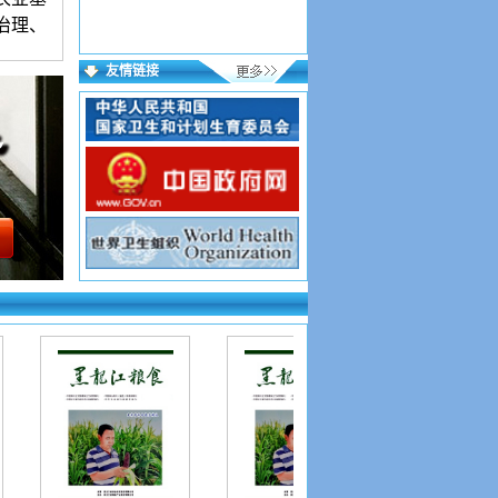
治理、
友情链接
语言简
宜。署
出生年
）。来
录用稿
，逐项
格式文
成功；
到
15个
，验证
投稿网