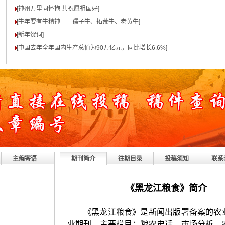
[神州万里同怀抱 共祝愿祖国好
]
[牛年要有牛精神——孺子牛、拓荒牛、老黄牛
]
[新年贺词
]
[中国去年全年国内生产总值为90万亿元，同比增长6.6%
]
主编寄语
期刊简介
往期目录
投稿须知
联系
《
黑龙江粮食
》简介
《黑龙江粮食》是新闻出版署备案的农
业期刊。主要栏目：粮农史话、市场分析、