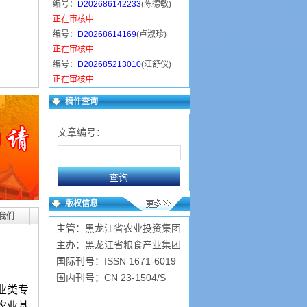
编号：
D202686142233
(陈德敏)
正在审核中
编号：
D20268614169
(卢淑珍)
正在审核中
编号：
D202685213010
(汪舒仪)
正在审核中
编号：
D20268516428
(韩小雅)
稿件查询
已录用
编号：
D202685131353
(马慧敏)
文章编号：
已录用
编号：
D202684153942
(卫东丽)
正在审核中
编号：
D202684124721
(常金萍)
已录用
版权信息
编号：
D202683211348
(陈近岳)
我们
主管：黑龙江省农业投资集团
已录用
主办：黑龙江省粮食产业集团
国际刊号：ISSN 1671-6019
国内刊号：CN 23-1504/S
业类专
农业基