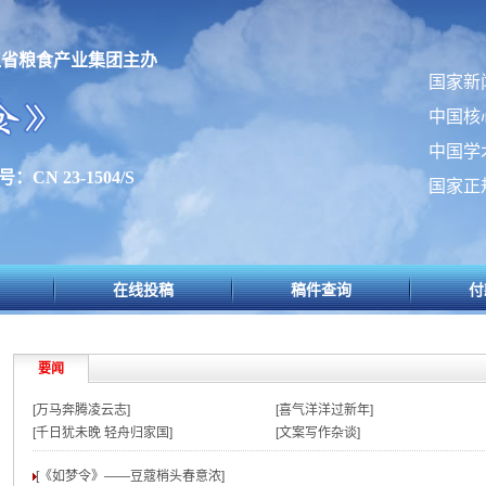
江省粮食产业集团主办
国家新
中国核
中国学
：CN 23-1504/S
国家正
在线投稿
稿件查询
付
要闻
[万马奔腾凌云志]
[喜气洋洋过新年]
[千日犹未晚 轻舟归家国]
[文案写作杂谈]
[《如梦令》——豆蔻梢头春意浓
]