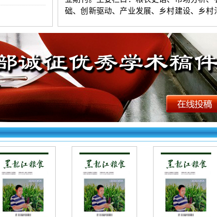
础、创新驱动、产业发展、乡村建设、乡村
生态文明等。本刊文章由知网全文收录。
《黑龙江粮食》投稿要求：
1.投稿要求：观点新颖，层次清楚，
练。字数以5600-10000字符（4版起发
）为
名不超过
3人。第一作者附简介（性别、
月、民族、籍贯、学历、职称、研究方向
等
稿保证无抄袭，严禁一稿多投。编辑有权对
件进行适当编删（不同意者勿投）。
2.投稿方法：网站首页点击“在线投稿”
填写（作者姓名只填第一作者），上传word
档。投好在右上角查询，看到名字和编号为
看不到则为失败（注意：
长题目填写时精简
字以内）。初审录用稿件，加对接编辑Q时
请填写第一作者姓名
（以便查找）。
《黑龙江粮食》杂志【文章快速发表】
址如下：