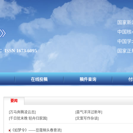
国家新
中国核
中国学
SSN 1673-6095
国家正
在线投稿
稿件查询
付
要闻
[万马奔腾凌云志]
[喜气洋洋过新年]
[千日犹未晚 轻舟归家国]
[文案写作杂谈]
[《如梦令》——豆蔻梢头春意浓
]