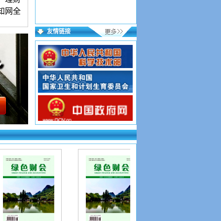
知网全
友情链接
语言简
起发）
来稿保
用稿件
，按要
投好在
到则为
证写第
网址如
p?