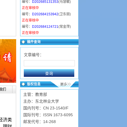
编号：
D202685131353
(马慧敏)
正在审核中
编号：
D202684153942
(卫东丽)
正在审核中
编号：
D202684124721
(常金萍)
正在审核中
编号：
D202683211348
(陈近岳)
稿件查询
正在审核中
编号：
D2026839519
(张广华)
文章编号：
已录用
编号：
D2026839955
(程凤兰)
已录用
编号：
D202682121530
(崔亚娇)
已录用
版权信息
编号：
D20268110515
(张翔敏)
我们
主管：教育部
已录用
主办：东北林业大学
国内刊号：CN 23-1540/F
国际刊号：ISSN 1673-6095
经济类
邮发代号：14-268
、理财