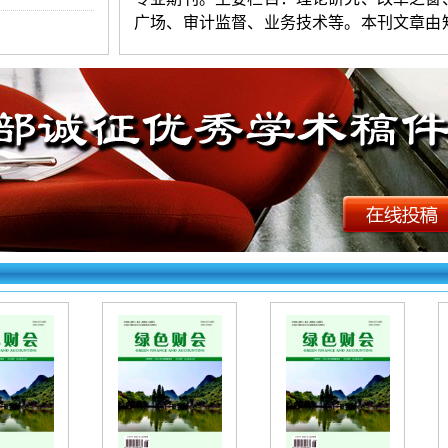
广场、审计监督、业务技术等。本刊文章由
文收录。
《绿色财会》投稿须知：
1.投稿要求：观点新颖，层次清楚，
练，图表清晰。字数以5600-8000字符（4
版
为宜。署名不超过
3人。第一作者附简介。
证无抄袭，严禁一稿多投。编辑部有权对录
进行适当修删（不同意者勿投）。
2.投稿方法：网站首页点击“在线投稿”
求逐项填写相关信息，上传word格式文档。
右上角查询，看到名字和编号为成功，看不
失败。初审录用稿件，加对接编辑Q时，验
一作者姓名（以便查找）。
《绿色财会》
（
文章快速发表
）
投稿
下：
http://www.zcfbkk.top/products.as
id=7753