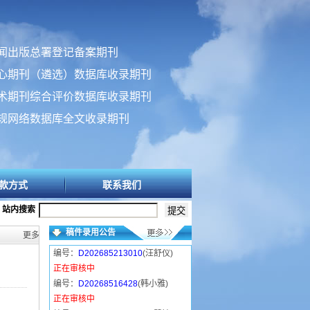
闻出版总署登记备案期刊
心期刊（遴选）数据库收录期刊
术期刊综合评价数据库收录期刊
规网络数据库全文收录期刊
款方式
联系我们
站内搜索
稿件录用公告
更多>>
编号：
D202685213010
(汪舒仪)
正在审核中
编号：
D20268516428
(韩小雅)
正在审核中