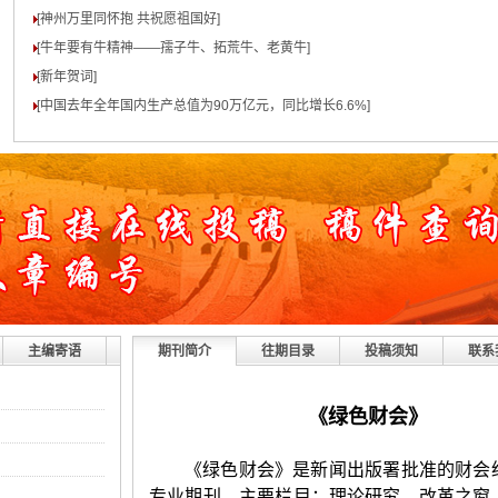
[神州万里同怀抱 共祝愿祖国好
]
[牛年要有牛精神——孺子牛、拓荒牛、老黄牛
]
[新年贺词
]
[中国去年全年国内生产总值为90万亿元，同比增长6.6%
]
主编寄语
期刊简介
往期目录
投稿须知
联系
《
绿色财会
》
《绿色财会》是新闻出版署批准的财会
专业期刊。主要栏目：理论研究、改革之窗