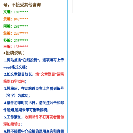
号，不接受其他咨询
文编：
180*****
景编：
946*****
阿编：
293*****
詹编：
226*****
佟编：
257*****
王编：
133*****
●投稿说明：
1.网站点击“在线投稿”，逐项填写上传
word格式文档；
2.如文章题目较长，
填“文章题目”请精
简到15字以内
；
3.投稿后，在网站首页右上角看到编号
（名字）为成功；
4.稿件初审时间15日，请关注公告和邮
件通知,逾期未审可重新投稿；
5.工作繁忙，
收到邮件不打算发者请勿
添加编辑Q
；
6.概不接受中介投稿的录用查询和真假