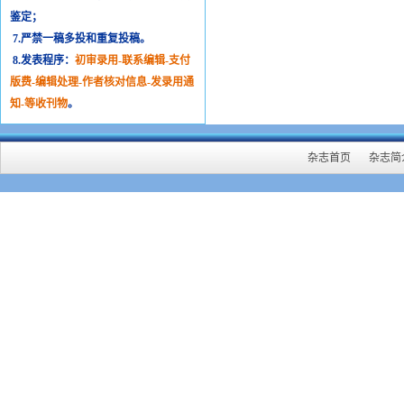
鉴定；
7.严禁一稿多投和重复投稿。
8.发表程序：
初审录用-联系编辑-支付
版费-编辑处理-作者核对信息-发录用通
知-等收刊物
。
杂志首页
杂志简