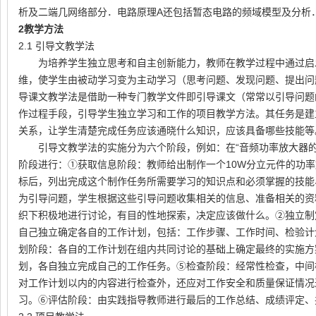
析及二端几网络部分．电路原理
A
还包括暂态电路的频域模型及分析
2
教学方法
2.1 引导文教学法
为培养学生独立思考和自主创新能力，教师在教学过程中通过启
维，使学生由被动学习变为主动学习（思考问题、发现问题、提出问
导课文教学法是借助一种专门教学文件即引导课文（常常以引导问题
作过程手段，引导学生独立学习和工作的项目教学方法。其任务是建
关系，让学生清楚完成任务应该通晓什么知识，应该具备哪些技能等
引导文教学法的实施分为六个阶段，例如：在
“
音频功率放大器
阶段进行：①获取信息阶段：教师给出制作一个
10W
分立元件的功率
标后，列出完成这个制作任务所需要学习的知识点和必须掌握的技能
为引导问题，学生根据这些引导问题收集相关的信息、准备相关的资
织下积极地进行讨论，有目的性地探索，决定应该做什么。②独立制
自己独立确定各自的工作计划，包括：工作步骤、工作时间、检验计
划阶段：各自的工作计划在组内共同讨论的基础上确定最终的实施方
划，各自独立完成自己的工作任务。⑤检查阶段：经常性检查，中间
对工作计划以内的内容进行检查外，还应对工作安全和质量保证情况
习。⑥评估阶段：由实践指导教师进行最后的工作总结、成绩评定、