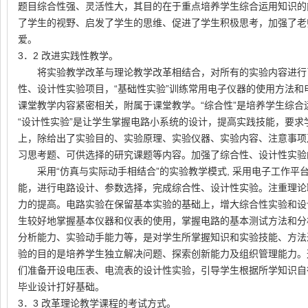
题目综合性强、灵活性大，其目的在于重点培养学生综合运用知识的
了学生的视野、启发了学生的思维、促进了学生积极思考，加强了老
爱。
3．
2
改进实践性教学。
将实验教学改革与理论教学改革相结合，对所有的实验内容进行
性、设计性实验项目，“基础性实验”训练常用电子仪器的使用方法
课堂教学内容紧密相关，附属于课堂教学。“综合性”是培养学生综
“设计性实验”是让学生掌握电路小系统的设计，提高实践技能，要
上，除给出了实验目的、实验原理、实验仪器、实验内容、注意事项
习思考题、可供选择的研究课题等内容。加强了综合性、设计性实验
采用“仿真与实际动手相结合”的实验教学模式
,
采用电子工作平
能，进行电路设计、参数选择，完成综合性、设计性实验。注重理论
力的提高。电路实验在保留基本实验的基础上，增大综合性实验和设
生较好地掌握基本仪器和仪表的使用，掌握电路的基本测试方法和分
分析能力、实验动手能力等，是对学生所掌握知识和实验技能、方法
验的目的是培养学生独立解决问题、探索创新能力及组织管理能力。
们准备开设电压表、电流表的设计性实验，引导学生根据所学知识自
毕业设计打好基础。
3．
3
改革理论教学课程的考试方式。