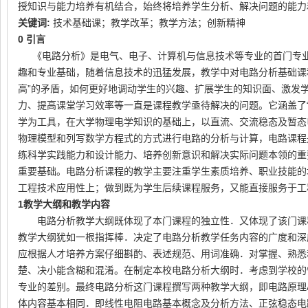
授知识与能力培养有机结合，始终将培养学生分析、解决问题的能力
关键词
:
技术基础课；教学改革；教学方法；创新精神
0
引言
《电路分析》是电气、电子、计算机与信息技术等专业的首门专
趣和专业基础，随着信息技术的迅猛发展，教学中对电路分析基础课
高
”
的矛盾，如何更好地调动学生的兴趣、扩展学生的知识面、激发
力、提高课堂学习效率等一直是课程教学亟待解决的问题。它涵盖了“
学为工具，在大学物理电学知识的基础上，以直流、交流稳态及暂态
物理模型和列写数学方程式的方式进行电路的分析与计算，电路课程
练科学实践能力和设计能力、培养创新意识和解决实际问题本领的重
重要基础。电路分析课程的教学主要注重学生素质培养、职业技能的
工程技术应用性上；做到既为学生后续课程服务，又能直接服务于工
1
教学大纲和教学内容
电路分析教学大纲既体现了本门课程的独立性．又体现了该门课
教学大纲犹如一根指挥棒．决定了电路分析教学任务内容的广度和深
应根据人才培养方案仔细斟酌、表述规范、用词准确．对掌握、熟悉
楚、决小能含糊和混淆。在制定本校电路分析大纲时．考虑到学校的
专业的差别。最终电路分析这门课程撰写两种教学大纲，即电路原理
体内容基本相同．即线性电阻电路基本概念及分析方法、正弦稳态电