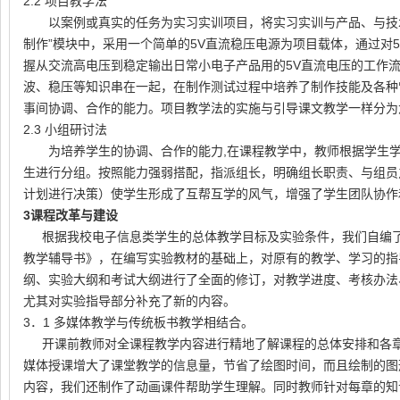
2.2 项目教学法
以案例或真实的任务为实习实训项目，将实习实训与产品、与技
制作
”
模块中，采用一个简单的
5V
直流稳压电源为项目载体，通过对
握从交流高电压到稳定输出日常小电子产品用的
5V
直流电压的工作
波、稳压等知识串在一起，在制作测试过程中培养了制作技能及各种
事间协调、合作的能力。项目教学法的实施与引导课文教学一样分为
2.3 小组研讨法
为培养学生的协调、合作的能力
,
在课程教学中，教师根据学生
生进行分组。按照能力强弱搭配，指派组长，明确组长职责、与组员
计划进行决策）使学生形成了互帮互学的风气，增强了学生团队协作
3
课程改革与建设
根据我校电子信息类学生的总体教学目标及实验条件，我们自编
教学辅导书》，在编写实验教材的基础上，对原有的教学、学习的指
纲、实验大纲和考试大纲进行了全面的修订，对教学进度、考核办法
尤其对实验指导部分补充了新的内容。
3．
1
多媒体教学与传统板书教学相结合。
开课前教师对全课程教学内容进行精地了解课程的总体安排和各
媒体授课增大了课堂教学的信息量，节省了绘图时间，而且绘制的图
内容，我们还制作了动画课件帮助学生理解。同时教师针对每章的知