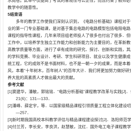
水阅卷。此举不仅提高了考试的客观性与公正性，而且约束了教师必
教学中的随意性。
5
结束语
多年的教学工作使我们深刻认识到，《电路分析基础》课程对于
业的第一门专业基础课，是对基于集总电路的电路模型包括电阻电路
课程的指导性课程，几年来项目组老师投人了很多也付出了很多．但
工作中，以培养学生独立工作能力和创新能力为主要目的，在革新教
高教学质量等方面，进行了卓有成效的研究、探讨、创新和实践，其
的学科竞赛、毕业设计、考研、学生科研项目、就业以及学生健康成
统工程，它的成效不是书面材料，也不是一朝一夕的成果，而是本着
风，本着“十年树木，百年树人”的百年大计．我们将更加努力做好
养大批的高素质人才做出最大的贡献。
参考文献
[1]窦建华，潘敏，郭铭铭．“电路分析基础”课程教学改革与实践
[J]
．
21(6)
：
131
—
133
．
[2]潘峰、薛定宇，等．以国家级精品课程引领质量工程立体化建设
—
257
．
[3]新时期我国高校本科教学评估与精品课程建设探讨
[J]
．洛阳师范
[4]付兰芳，李长安，李良洪，赵慧敏，沈红．国外电工电子课程教