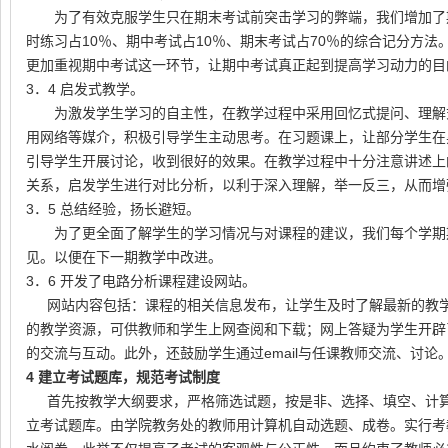
为了有效克服学生只在期末考试前突击学习的弊端，我们增加了
时练习占
10
％、期中考试占
10
％、期末考试占
70
％的综合记分方法
更加重视期中考试这一环节，让期中考试真正起到提高学习动力的目
3．
4
启发式教学。
为激发学生学习的自主性，在教学过程中采用回忆式提问、理解
用网络等媒介，积极引导学生主动思考。在习题课上，让部分学生在
引导学生开展讨论，收到很好的效果。在教学过程中十分注意讲述上
关系，启发学生进行对比分析，以利于深入理解，举一反三，从而增
3．
5
总结经验，扬长避短。
为了更全面了解学生的学习情况与对课程的建议，我们每个学期
见。以便在下一期教学中改进。
3．
6
开发了电路分析课程建设网站。
网站内容包括：课程的相关信息发布，让学生及时了解最新的教
的教学资源，可供教师和学生上网查阅和下载；网上答疑为学生开辟
的交流与互动。此外，还鼓励学生通过
email
与任课教师交流、讨论
4
建立考试题库，规范考试制度
首先按教学大纲要求，严格筛选试题，按是非、选择、填空、计
立考试题库。由学院教务处的教师用计算机自动选题、成卷。实行考