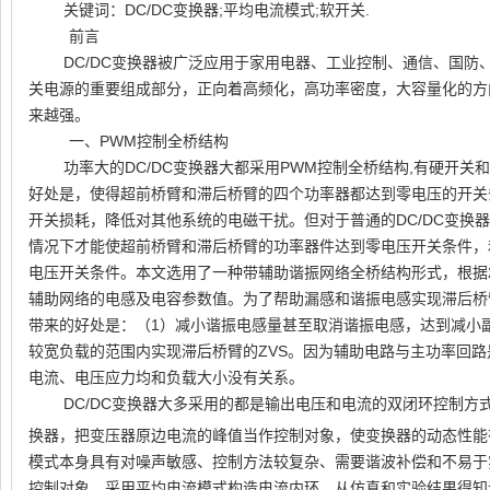
关键词：
DC/DC
变换器
;
平均电流模式
;
软开关
.
前言
DC/DC变换器被广泛应用于家用电器、工业控制、通信、国
关电源的重要组成部分，正向着高频化，高功率密度，大容量化的方
来越强。
一、
PWM
控制全桥结构
功率大的
DC/DC
变换器大都采用
PWM
控制全桥结构
,
有硬开关和
好处是，使得超前桥臂和滞后桥臂的四个功率器都达到零电压的开关
开关损耗，降低对其他系统的电磁干扰。但对于普通的
DC/DC
变换器
情况下才能使超前桥臂和滞后桥臂的功率器件达到零电压开关条件，
电压开关条件。本文选用了一种带辅助谐振网络全桥结构形式，根据
辅助网络的电感及电容参数值。为了帮助漏感和谐振电感实现滞后桥
带来的好处是：（
1
）减小谐振电感量甚至取消谐振电感，达到减小
较宽负载的范围内实现滞后桥臂的
ZVS
。因为辅助电路与主功率回路
电流、电压应力均和负载大小没有关系。
DC/DC变换器大多采用的都是输出电压和电流的双闭环控制方
换器，把变压器原边电流的峰值当作控制对象，使变换器的动态性能
模式本身具有对噪声敏感、控制方法较复杂、需要谐波补偿和不易于
控制对象，采用平均电流模式构造电流内环，从仿真和实验结果得知