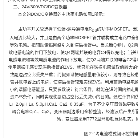
二、
24V/300VDC/DC
变换器
本文的
DC/DC
变换器的主功率电路如图
1
所示：
主功率开关管选择了低漏
-
源导通电阻
R
的功率
MOSFET
。因
DS
入电流比较大，并且是由两个功率
MOSFET
管并联构成主电路中全
等效电感。把辅助谐振网络引入到滞后桥臂中。当关断
Q4
时，
Q2
两
效电感电流的作用下放电，使
Q4
两端并联的电容
C4
得以充电；当关
电感电流和等效电感电流的作用下放电，使
Q2
两端并联的电容
C2
得
使用谐振电感实现滞后桥臂的
ZVS
，就只能在谐振电感量取值较大的
致副边占空比丢失严重；而假如谐振电感量取值较小，则导致在轻
管并联电容上的电荷，使滞后桥臂较难实现
ZVS
。利用辅助电路电
小的谐振电感能量，只要参数设计符合条件，就能在短时间内抽走
造
ZVS
条件，同时实现使副边占空比丢失减小的目的。通过计算和
Lr=2.0
μ
H,La=5.0
μ
H,Ca1=Ca2=0.33
μ
F
。为了不让变压器偏磁导致
耦合电容
Cp1
、
Cp2
。变压器副边采用全桥整流，经滤波后产生所
感，变压器采用
T772
型环形铁氧体铁芯，
图
2
平均电流模式闭环控制