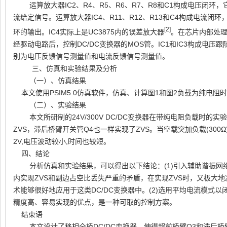
运算放大器
IC2
、
R4
、
R5
、
R6
、
R7
、
R8
和
C1
构成电压闭环，
流给定信号。运算放大器
IC4
、
R11
、
R12
、
R13
和
C4
构成电流闭环
[2]
环的输出。
IC4
实际上是
UC3875
内的误差放大器
。在芯片内部处
经驱动电路后，控制
DC/DC
变换器的
MOS
管。
IC1
和
IC3
构成电压跟
别为电压反馈信号测量值和电流反馈信号测量值。
三、仿真和实验结果及分析
（一）、仿真结果
本文使用
PSIM5.0
仿真软件，仿真、计算图
1
和图
2
负载为纯电阻时
（二）、实验结果
本文所研制的
24V/300V DC/DC
变换器在带纯电阻负载时的实验
ZVS
，滞后桥臂开关管
Q4
也一样实现了
ZVS
。当空载突加负载
(300
Ω
2V,
电压波动较小
,
时间也较短。
四、结论
分析仿真和实验结果，可以得出以下结论：
(1)
引入辅助谐振网
内实现
ZVS
和副边占空比丢失严重的矛盾，在实现
ZVS
时，又极大地
术能够很好地应用于这类
DC/DC
变换器中。
(2)
选用平均电流模式以
精度高、容易实现的优点，是一种可取的控制方案。
结束语
本文设计了移相全桥
DC/DC
变换器，使得超前桥臂
Q3
和滞后桥