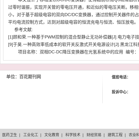
过零时谐振，实现开关管的零电压开通，和近似的零电压关断。移相
小，对于基于超级电容的双向
DC/DC
变换器，通过控制开关器件的占
平均电流控制方式，达到对超级电容的恒流充电与恒流、恒压放电。
参考文献:
[1]顾和荣
.
一种基于
PWM
控制的混合型静止无功补偿器
[J].
电力电子
[9]于昊
.
一种高效率低成本的软开关反激式开关电源设计
[J].
黑龙江科
项目名称：双相
DC-DC
降压变换器在光氢系统中的应用
编号：
单位：百花期刊网
值班电话：
投诉中心：
医药卫生
|
工业化工
|
文化教育
|
科学技术
|
财经贸易
|
建筑工程
|
农业